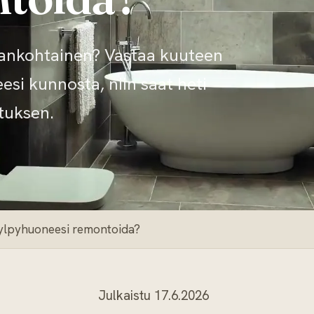
jankohtainen? Vastaa kuuteen
i kunnosta, niin saat heti
tuksen.
 kylpyhuoneesi remontoida?
Julkaistu 17.6.2026