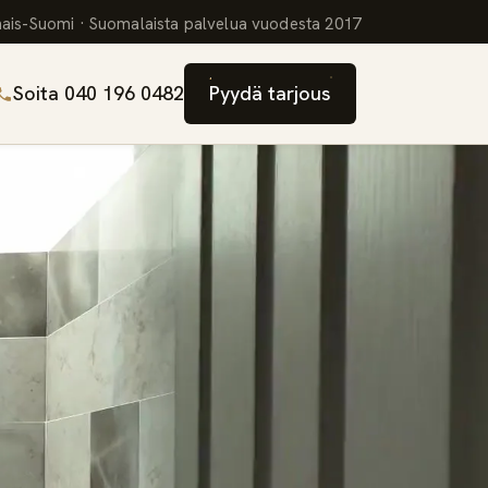
ais-Suomi · Suomalaista palvelua vuodesta 2017
Soita 040 196 0482
Pyydä tarjous