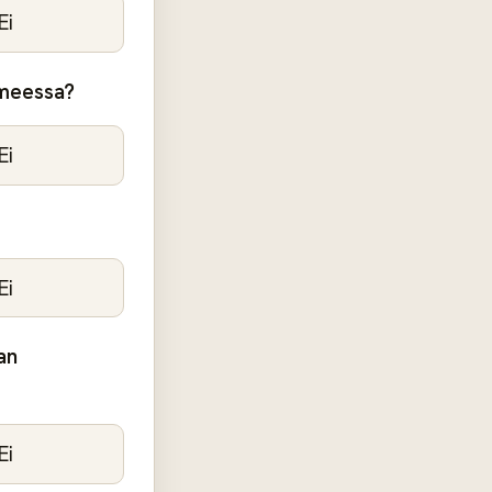
Ei
omeessa?
Ei
Ei
an
Ei