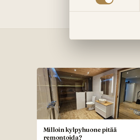
Milloin kylpyhuone pitää
remontoida?