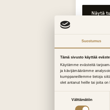
Näytä t
Testi on suuntaa
Suostumus
kylpyhuoneremon
Tämä sivusto käyttää eväste
Käytämme evästeitä tarjoama
Pyydä mak
ja kävijämäärämme analysoim
kumppaneillemme tietoja siitä
Suunnittelet
olet antanut heille tai joita o
ja hoitaa työ
Suostumuksen
Välttämätön
valinta
Pyydä ta