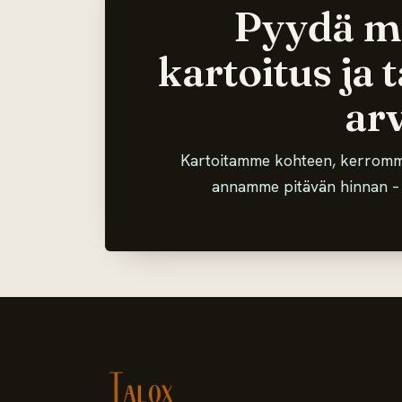
Pyydä m
kartoitus ja 
ar
Kartoitamme kohteen, kerromm
annamme pitävän hinnan – i