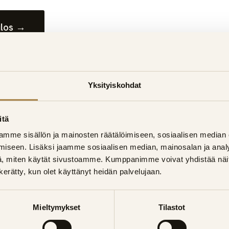
ulos →
-antava. Varma tieto saadaan vain kohteen kartoituksel
Yksityiskohdat
tti-palveluumme Turussa
.
itä
mme sisällön ja mainosten räätälöimiseen, sosiaalisen median
suton kartoitus
iseen. Lisäksi jaamme sosiaalisen median, mainosalan ja analy
, miten käytät sivustoamme. Kumppanimme voivat yhdistää näitä t
ko kylpyhuoneremonttia Turun seudulla? Talox antaa ki
n kerätty, kun olet käyttänyt heidän palvelujaan.
n avaimet käteen.
Mieltymykset
Tilastot
rjous