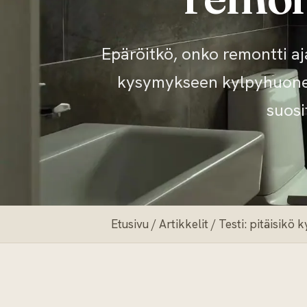
Epäröitkö, onko remontti a
kysymykseen kylpyhuonees
suosi
Etusivu
/
Artikkelit
/ Testi: pitäisikö