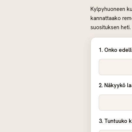
Kylpyhuoneen kun
kannattaako remo
suosituksen heti.
1. Onko edell
2. Näkyykö la
3. Tuntuuko k