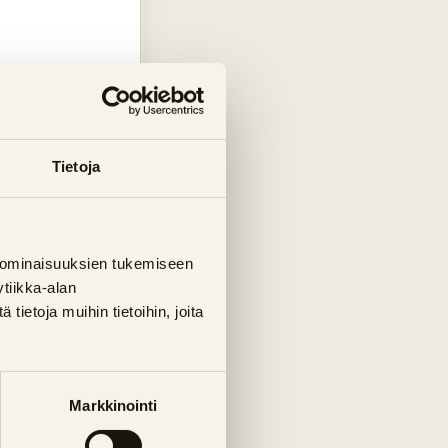
la – tutustu
Tietoja
 ominaisuuksien tukemiseen
tiikka-alan
ietoja muihin tietoihin, joita
inteän hinnan
Markkinointi