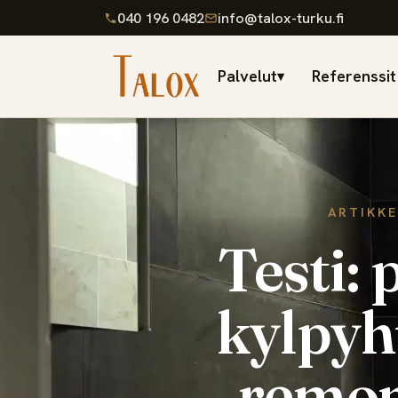
040 196 0482
info@talox-turku.fi
Palvelut
Referenssit
▾
ARTIKKE
Testi: 
kylpyh
remon