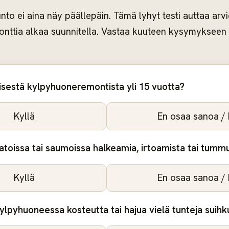
to ei aina näy päällepäin. Tämä lyhyt testi auttaa arv
nttia alkaa suunnitella. Vastaa kuuteen kysymykseen 
isestä kylpyhuoneremontista yli 15 vuotta?
Kyllä
En osaa sanoa / 
atoissa tai saumoissa halkeamia, irtoamista tai tumm
Kyllä
En osaa sanoa / 
ylpyhuoneessa kosteutta tai hajua vielä tunteja suihk