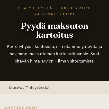
Meistä
OTA YHTEYTTÄ · TURKU & KOKO
VARSINAIS-SUOMI
Ota yhteyttä
Pyydä maksuton
kartoitus
Kerro lyhyesti kohteesta, niin otamme yhteyttä ja
sovimme maksuttoman kartoituskäynnin. Saat
pitävän hinta-arvion – ilman sitoutumista.
Etusivu
/ Yhteystiedot
YHTEYSTIEDOT