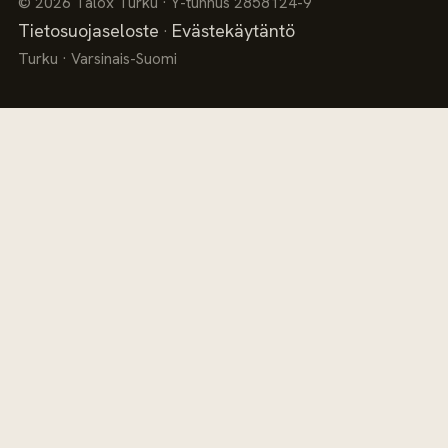
© 2026 Talox Turku · Y-tunnus 2858124-9
Tietosuojaseloste
Evästekäytäntö
·
Turku · Varsinais-Suomi