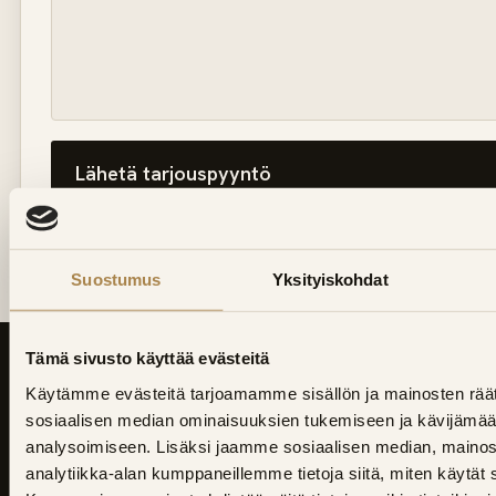
Lähetä tarjouspyyntö
Vastaamme tyypillisesti saman tai seuraavan arkipäivän aikan
Suostumus
Yksityiskohdat
Tämä sivusto käyttää evästeitä
Käytämme evästeitä tarjoamamme sisällön ja mainosten räät
sosiaalisen median ominaisuuksien tukemiseen ja kävijäm
analysoimiseen. Lisäksi jaamme sosiaalisen median, mainos
Kylpyhuoneremontit ja saunaremontit
analytiikka-alan kumppaneillemme tietoja siitä, miten käytä