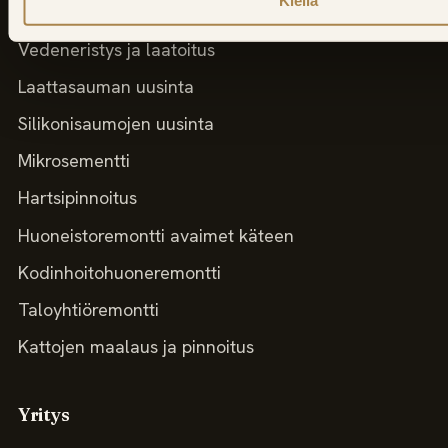
Kiellä
Saunaremontti
Vedeneristys ja laatoitus
Laattasauman uusinta
Silikonisaumojen uusinta
Mikrosementti
Hartsipinnoitus
Huoneistoremontti avaimet käteen
Kodinhoitohuoneremontti
Taloyhtiöremontti
Kattojen maalaus ja pinnoitus
Yritys