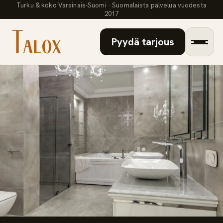
Turku & koko Varsinais-Suomi · Suomalaista palvelua vuodesta
2017
Pyydä tarjous
Palvelut
▾
Referenssit
Artikkelit
Laskuri