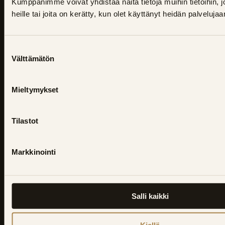
Kumppanimme voivat yhdistää näitä tietoja muihin tietoihin, jo
Turussa ja Varsinais-Suomessa – täydet
heille tai joita on kerätty, kun olet käyttänyt heidän palvelujaa
remontit, mikrosementti, hartsipinnoitus ja
huollot.
Suostumuksen
040 196 0482
Välttämätön
valinta
info@talox-turku.fi
Mieltymykset
Tilastot
Suomalaista
palvelua
Markkinointi
Palvelut
Kylpyhuoneremontti
Salli kaikki
WC-remontti