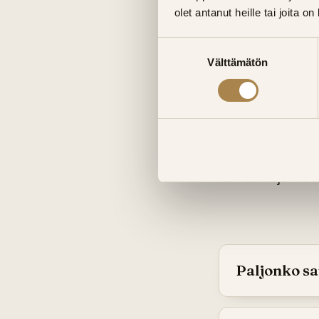
olet antanut heille tai joita o
Lue lisää
saunar
Suostumuksen
Mitä sau
Välttämätön
valinta
Kevyt pintaremont
rakenteet avataan
maksuttomalla ka
Aikataulullisesti
kuivumisajat huo
Paljonko s