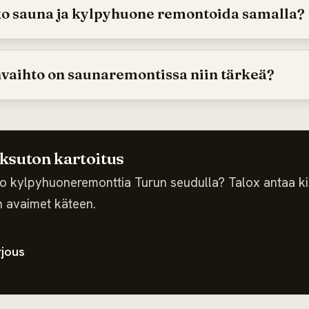
o sauna ja kylpyhuone remontoida samalla?
vaihto on saunaremontissa niin tärkeä?
suton kartoitus
ko kylpyhuoneremonttia Turun seudulla? Talox antaa ki
n avaimet käteen.
rjous