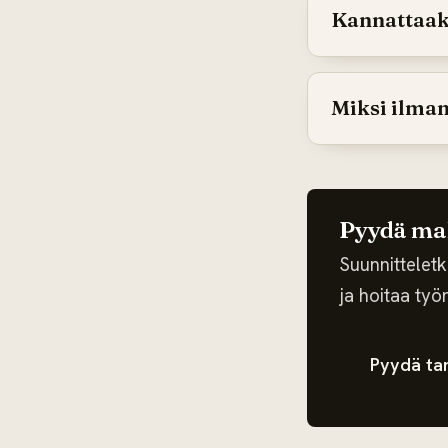
Kannattaak
Miksi ilman
Pyydä mak
Suunnittelet
ja hoitaa työ
Pyydä ta