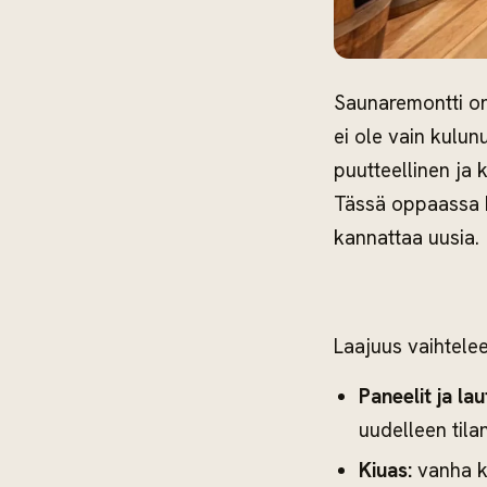
Saunaremontti on
ei ole vain kulun
puutteellinen ja
Tässä oppaassa k
kannattaa uusia.
Laajuus vaihtelee
Paneelit ja lau
uudelleen til
Kiuas:
vanha ki