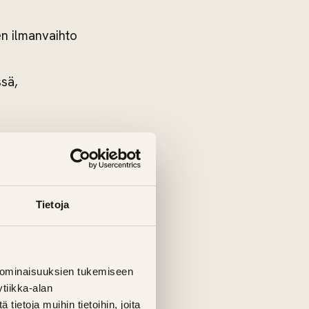
en ilmanvaihto
sä,
fiksuin
Tietoja
arkita molempien
 ominaisuuksien tukemiseen
eet, jolloin
tiikka-alan
istä remonttia.
ietoja muihin tietoihin, joita