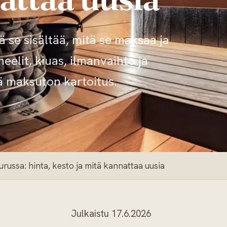
 se sisältää, mitä se maksaa ja
eelit, kiuas, ilmanvaihto ja
ä maksuton kartoitus.
russa: hinta, kesto ja mitä kannattaa uusia
Julkaistu 17.6.2026