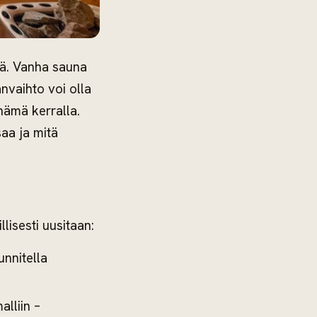
tä. Vanha sauna
anvaihto voi olla
nämä kerralla.
aa ja mitä
lisesti uusitaan:
unnitella
lliin –