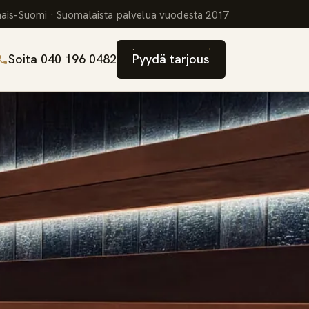
ais-Suomi · Suomalaista palvelua vuodesta 2017
Soita 040 196 0482
Pyydä tarjous