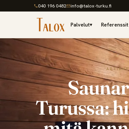
040 196 0482
info@talox-turku.fi
Palvelut
Referenssit
▾
ARTIKKE
Saunar
Turussa: hi
mitä kann