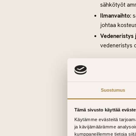
sähkötyöt amma
Ilmanvaihto:
sa
johtaa kosteus
Vedeneristys j
vedeneristys 
Pyydä maksut
Sauna 
Suostumus
Tämä sivusto käyttää eväste
Jos sauna on ky
Käytämme evästeitä tarjoama
uusimista samalla
ja kävijämäärämme analysoim
lopputulos on yht
kumppaneillemme tietoja siitä