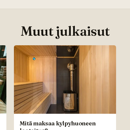
Muut julkaisut
Mitä maksaa kylpyhuoneen