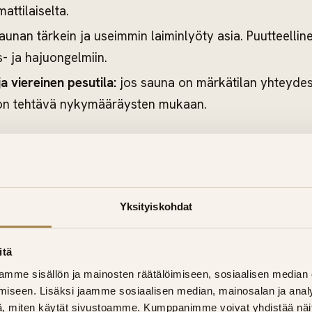
ttilaiselta.
unan tärkein ja useimmin laiminlyöty asia. Puutteellin
- ja hajuongelmiin.
a viereinen pesutila:
jos sauna on märkätilan yhteydes
on tehtävä nykymääräysten mukaan.
on kartoitus saunaremontista →
ja kylpyhuone kerralla – usein 
Yksityiskohdat
valinta
itä
lpyhuoneen tai pesuhuoneen yhteydessä, kannattaa h
mme sisällön ja mainosten räätälöimiseen, sosiaalisen median
 kertaa. Jaatte purku-, vedeneristys- ja viimeistelyvaih
iseen. Lisäksi jaamme sosiaalisen median, mainosalan ja analy
enäinen ja kokonaiskustannus pienempi kuin kaksi erill
, miten käytät sivustoamme. Kumppanimme voivat yhdistää näitä t