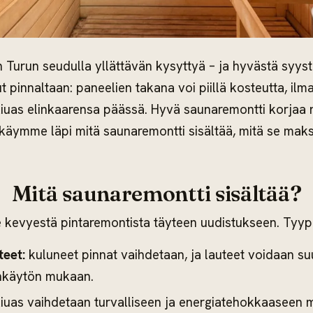
 Turun seudulla yllättävän kysyttyä – ja hyvästä syys
ut pinnaltaan: paneelien takana voi piillä kosteutta, ilm
 kiuas elinkaarensa päässä. Hyvä saunaremontti korjaa 
äymme läpi mitä saunaremontti sisältää, mitä se maks
Mitä saunaremontti sisältää?
 kevyestä pintaremontista täyteen uudistukseen. Tyypil
teet:
kuluneet pinnat vaihdetaan, ja lauteet voidaan su
ankäytön mukaan.
uas vaihdetaan turvalliseen ja energiatehokkaaseen ma