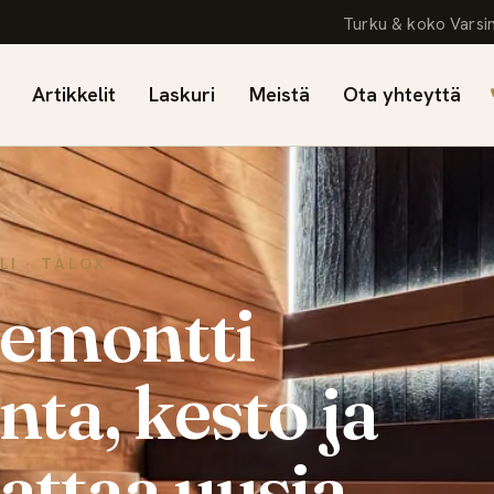
Turku & koko Varsin
Artikkelit
Laskuri
Meistä
Ota yhteyttä
LI · TALOX
emontti
nta, kesto ja
attaa uusia