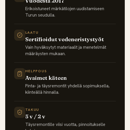
Vuodesta 2017
Erikoistuneet märkätilojen uudistamiseen
Turun seudulla.
LAATU
Sertifioidut vedeneristystyöt
Vain hyväksytyt materiaalit ja menetelmät
määräysten mukaan.
HELPPOUS
Avaimet käteen
Pinta- ja täysremontit yhdellä sopimuksella,
kiinteällä hinnalla.
TAKUU
5 v / 2 v
Täysremontille viisi vuotta, pinnoitukselle