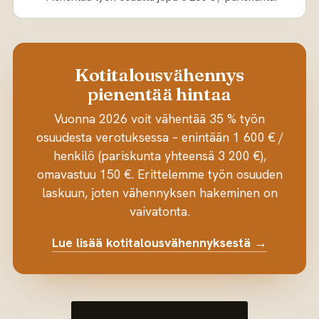
Kotitalousvähennys
pienentää hintaa
Vuonna 2026 voit vähentää 35 % työn
osuudesta verotuksessa – enintään 1 600 € /
henkilö (pariskunta yhteensä 3 200 €),
omavastuu 150 €. Erittelemme työn osuuden
laskuun, joten vähennyksen hakeminen on
vaivatonta.
Lue lisää kotitalousvähennyksestä →