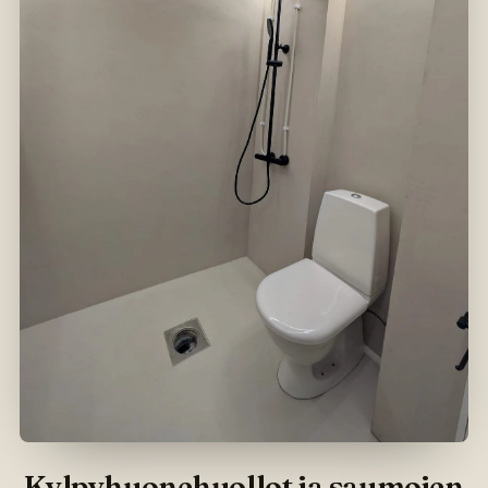
Kylpyhuonehuollot ja saumojen