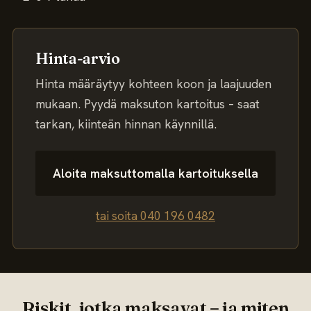
Hinta-arvio
Hinta määräytyy kohteen koon ja laajuuden
mukaan. Pyydä maksuton kartoitus – saat
tarkan, kiinteän hinnan käynnillä.
Aloita maksuttomalla kartoituksella
tai soita 040 196 0482
Riskit, jotka maksavat – ja miten