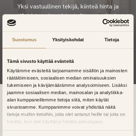
Yksi vastuullinen tekijä, kiinteä hinta ja
sertifioidut vedeneristystyöt – suunnittelusta
loppusiivoukseen.
Suostumus
Yksityiskohdat
Tietoja
Varaa maksuton kartoituskäynti
Tämä sivusto käyttää evästeitä
Käytämme evästeitä tarjoamamme sisällön ja mainosten
räätälöimiseen, sosiaalisen median ominaisuuksien
tukemiseen ja kävijämäärämme analysoimiseen. Lisäksi
jaamme sosiaalisen median, mainosalan ja analytiikka-
GALLERIA
alan kumppaneillemme tietoja siitä, miten käytät
sivustoamme. Kumppanimme voivat yhdistää näitä
Kylpyhuoneinspiraatiota
tietoja muihin tietoihin, joita olet antanut heille tai joita on
kerätty, kun olet käyttänyt heidän palvelujaan.
Erilaisia tyylejä ja pintaratkaisuja moderneista
marmoripinnoista tummiin tunnelmiin. Inspiroidu ja