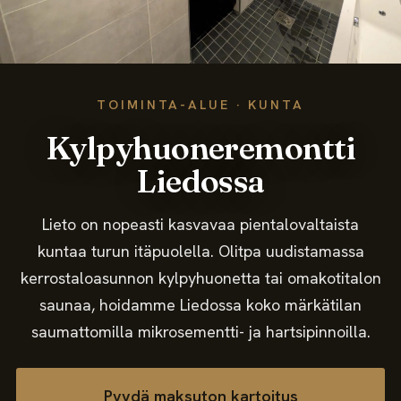
Meistä
Ota yhteyttä
TOIMINTA-ALUE · KUNTA
Kylpyhuoneremontti
Liedossa
Lieto on nopeasti kasvavaa pientalovaltaista
kuntaa turun itäpuolella. Olitpa uudistamassa
kerrostaloasunnon kylpyhuonetta tai omakotitalon
saunaa, hoidamme Liedossa koko märkätilan
saumattomilla mikrosementti- ja hartsipinnoilla.
Pyydä maksuton kartoitus