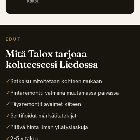
kaksi.
EDUT
Mitä Talox tarjoaa
kohteeseesi Liedossa
✓
Ratkaisu mitoitetaan kohteen mukaan
✓
Pintaremontti valmiina muutamassa päivässä
✓
Täysremontit avaimet käteen
✓
Sertifioidut märkätilatekijät
✓
Pitävä hinta ilman yllätyslaskuja
✓
2–5 v takuu