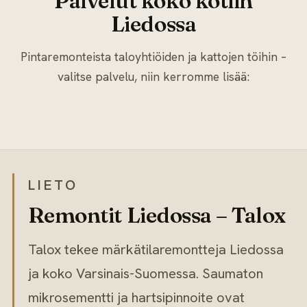
Palvelut koko kotiin
Liedossa
Pintaremonteista taloyhtiöiden ja kattojen töihin –
valitse palvelu, niin kerromme lisää:
Kylpyhuoneremontti
→
Saunaremontti
LIETO
Remontit Liedossa – Talox
Talox tekee märkätilaremontteja Liedossa
ja koko Varsinais-Suomessa. Saumaton
mikrosementti ja hartsipinnoite ovat