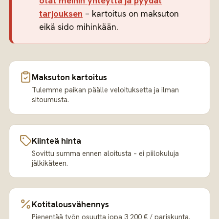
otat meihin yhteyttä ja pyydät
tarjouksen
– kartoitus on maksuton
eikä sido mihinkään.
Maksuton kartoitus
Tulemme paikan päälle veloituksetta ja ilman
sitoumusta.
Kiinteä hinta
Sovittu summa ennen aloitusta – ei piilokuluja
jälkikäteen.
Kotitalousvähennys
Pienentää työn osuutta jopa 3 200 € / pariskunta.