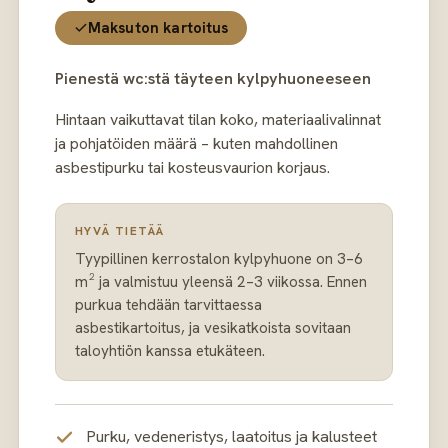
Maksuton kartoitus
Pienestä wc:stä täyteen kylpyhuoneeseen
Hintaan vaikuttavat tilan koko, materiaalivalinnat
ja pohjatöiden määrä – kuten mahdollinen
asbestipurku tai kosteusvaurion korjaus.
HYVÄ TIETÄÄ
Tyypillinen kerrostalon kylpyhuone on 3–6
m² ja valmistuu yleensä 2–3 viikossa. Ennen
purkua tehdään tarvittaessa
asbestikartoitus, ja vesikatkoista sovitaan
taloyhtiön kanssa etukäteen.
Purku, vedeneristys, laatoitus ja kalusteet