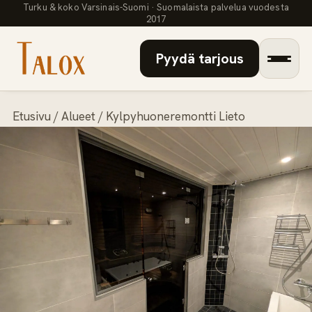
Turku & koko Varsinais-Suomi · Suomalaista palvelua vuodesta
2017
Pyydä tarjous
Etusivu
/
Alueet
/ Kylpyhuoneremontti Lieto
Palvelut
▾
Referenssit
Artikkelit
Laskuri