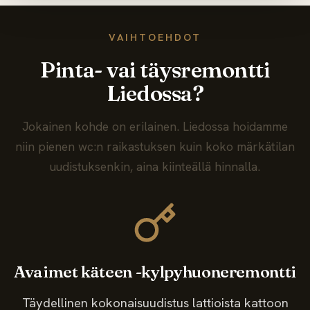
VAIHTOEHDOT
Pinta- vai täysremontti
Liedossa?
Jokainen kohde on erilainen. Liedossa hoidamme
niin pienen wc:n raikastuksen kuin koko märkätilan
uudistuksenkin, aina kiinteällä hinnalla.
Avaimet käteen -kylpyhuoneremontti
Täydellinen kokonaisuudistus lattioista kattoon