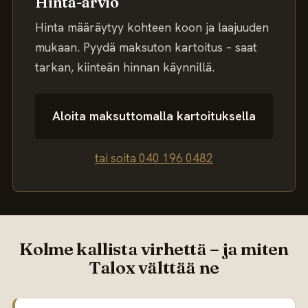
Hinta-arvio
Hinta määräytyy kohteen koon ja laajuuden
mukaan. Pyydä maksuton kartoitus – saat
tarkan, kiinteän hinnan käynnillä.
Aloita maksuttomalla kartoituksella
tai soita 040 196 0482
Kolme kallista virhettä – ja miten
Talox välttää ne