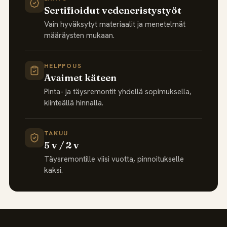
Sertifioidut vedeneristystyöt
Vain hyväksytyt materiaalit ja menetelmät
määräysten mukaan.
HELPPOUS
Avaimet käteen
Pinta- ja täysremontit yhdellä sopimuksella,
kiinteällä hinnalla.
TAKUU
5 v / 2 v
Täysremontille viisi vuotta, pinnoitukselle
kaksi.