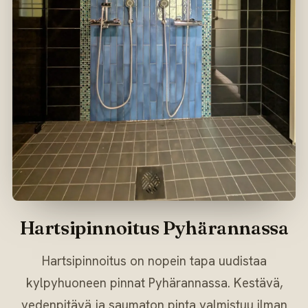
Hartsipinnoitus Pyhärannassa
Hartsipinnoitus on nopein tapa uudistaa
kylpyhuoneen pinnat Pyhärannassa. Kestävä,
vedenpitävä ja saumaton pinta valmistuu ilman