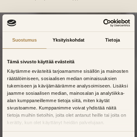
Suostumus
Yksityiskohdat
Tietoja
TALOX TURKU
Laadukas
Tämä sivusto käyttää evästeitä
kylpyhuoneremontti
Käytämme evästeitä tarjoamamme sisällön ja mainosten
räätälöimiseen, sosiaalisen median ominaisuuksien
Pyhärannassa
tukemiseen ja kävijämäärämme analysoimiseen. Lisäksi
jaamme sosiaalisen median, mainosalan ja analytiikka-
Yksi vastuullinen tekijä, kiinteä hinta ja
alan kumppaneillemme tietoja siitä, miten käytät
sertifioidut vedeneristystyöt – suunnittelusta
sivustoamme. Kumppanimme voivat yhdistää näitä
tietoja muihin tietoihin, joita olet antanut heille tai joita on
loppusiivoukseen.
kerätty, kun olet käyttänyt heidän palvelujaan.