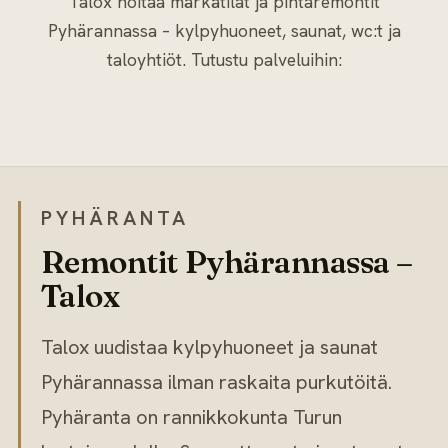
Talox hoitaa märkätilat ja pintaremontit
Pyhärannassa – kylpyhuoneet, saunat, wc:t ja
taloyhtiöt. Tutustu palveluihin:
Kylpyhuoneremontti
→
Saunaremontti
PYHÄRANTA
Remontit Pyhärannassa –
Talox
Talox uudistaa kylpyhuoneet ja saunat
Pyhärannassa ilman raskaita purkutöitä.
Pyhäranta on rannikkokunta Turun