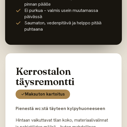
pinnan päälle
Ei purkua – valmis usein muutamassa
päivässä
Saumaton, vedenpitävä ja helppo pitää
puhtaana
Kerrostalon
täysremontti
Maksuton kartoitus
Pienestä wc:stä täyteen kylpyhuoneeseen
Hintaan vaikuttavat tilan koko, materiaalivalinnat
ja pohjatöiden määrä – kuten mahdollinen