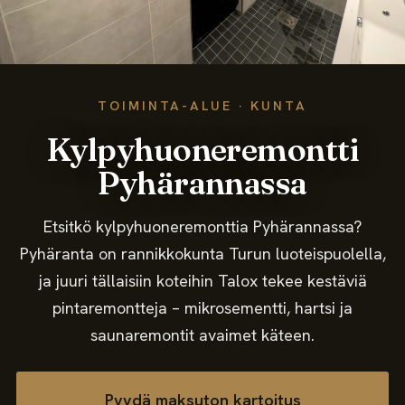
Meistä
Ota yhteyttä
TOIMINTA-ALUE · KUNTA
Kylpyhuoneremontti
Pyhärannassa
Etsitkö kylpyhuoneremonttia Pyhärannassa?
Pyhäranta on rannikkokunta Turun luoteispuolella,
ja juuri tällaisiin koteihin Talox tekee kestäviä
pintaremontteja – mikrosementti, hartsi ja
saunaremontit avaimet käteen.
Pyydä maksuton kartoitus