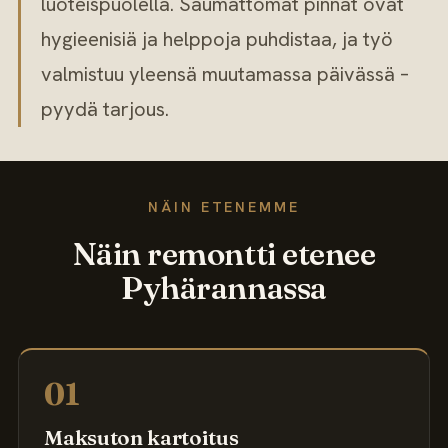
luoteispuolella. Saumattomat pinnat ovat
hygieenisiä ja helppoja puhdistaa, ja työ
valmistuu yleensä muutamassa päivässä –
pyydä tarjous.
NÄIN ETENEMME
Näin remontti etenee
Pyhärannassa
01
Maksuton kartoitus