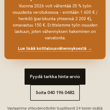
Vuonna 2026 voit vähentää 35 % työn
osuudesta verotuksessa – enintään 1 600 € /
henkilö (pariskunta yhteensä 3 200 €),
omavastuu 150 €. Erittelemme työn osuuden
laskuun, joten vähennyksen hakeminen on
vaivatonta.
Lue lisää kotitalousvähennyksestä →
Pyydä tarkka hinta-arvio
Soita 040 196 0482
Vastaamme yhteydenottoihin tyypillisesti 24 tunnin sisällä.