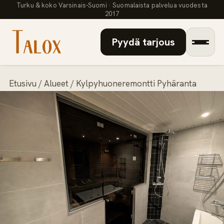
Turku & koko Varsinais-Suomi · Suomalaista palvelua vuodesta
2017
Pyydä tarjous
Etusivu
/
Alueet
/ Kylpyhuoneremontti Pyhäranta
Palvelut
▾
Referenssit
Artikkelit
Laskuri