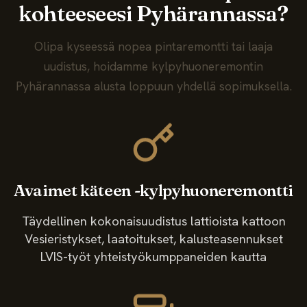
kohteeseesi Pyhärannassa?
Olipa kyseessä nopea pintaremontti tai laaja
uudistus, hoidamme kylpyhuoneremontin
Pyhärannassa alusta loppuun yhdellä sopimuksella.
Avaimet käteen -kylpyhuoneremontti
Täydellinen kokonaisuudistus lattioista kattoon
Vesieristykset, laatoitukset, kalusteasennukset
LVIS-työt yhteistyökumppaneiden kautta