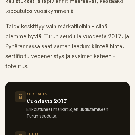
kallistukset ja läpiviennit määräävät, kestääkö
lopputulos vuosikymmeniä.
Talox keskittyy vain märkätiloihin – siinä
olemme hyviä. Turun seudulla vuodesta 2017, ja
Pyhärannassa saat saman laadun: kiinteä hinta,
sertifioitu vedeneristys ja avaimet käteen -
toteutus.
KOKEMUS
Vuodesta 2017
Erikoistuneet märkätilojen uudistamiseen
Turun seudulla.
LAATU