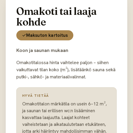
Omakoti tai laaja
kohde
Maksuton kartoitus
Koon ja saunan mukaan
Omakotitalossa hinta vaihtelee paljon – siihen
vaikuttavat tilan koko (m²), lisätäänkö sauna sekä
putki-, sähkö- ja materiaalivalinnat.
HYVÄ TIETÄÄ
Omakotitalon märkätila on usein 6–12 m²,
ja saunan tai erillisen wc:n lisääminen
kasvattaa laajuutta. Laajat kohteet
vaiheistetaan ja aikataulutetaan etukäteen,
jotta arki häiriintyy mahdollisimman vähän.